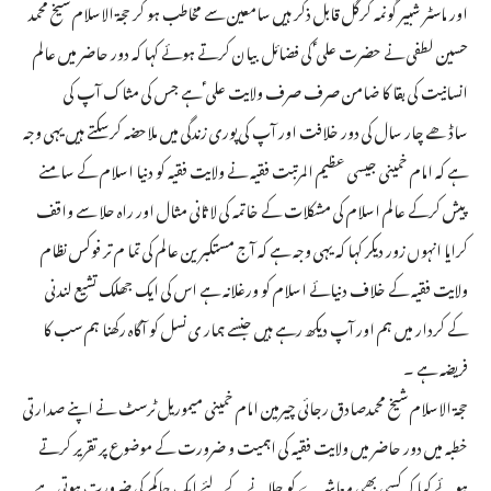
اور ماسٹر شبیر گونمہ کرگل قابل ذکر ہیں سامعین سے مخاطب ہو کر حجۃ الاسلام شیخ محمد
حسین لطفی نے حضرت علی ؑ کی فضائل بیان کرتے ہوئے کہا کہ دور حاضر میں عالم
انسانیت کی بقا کا ضامن صرف صرف ولایت علی ؑ ہے جس کی مثاک آپ کی
ساڈھے چار سال کی دور خلافت اور آپ کی پوری زندگی میں ملاحضہ کرسکتے ہیں یہی وجہ
ہے کہ امام خمینی جیسی عظیم المرتبت فقیہ نے ولایت فقیہ کو دنیا اسلام کے سامنے
پیش کرکے عالم اسلام کی مشکلات کے خاتمہ کی لا ثانی مثال اور راہ حلا سے واقف
کرایا انہوں زور دیکر کہا کہ یہی وجہ ہے کہ آج مستکبرین عالم کی تما م تر فوکس نظام
ولایت فقیہ کے خلاف دنیائے اسلام کو ورغلانہ ہے اس کی ایک جھلک تشیع لندنی
کے کردار میں ہم اور آپ دیکھ رہے ہیں جنسے ہمار ی نسل کو آگاہ رکھنا ہم سب کا
فریضہ ہے ۔
حجۃ الاسلام شیخ محمدصادق رجائی چیرمین امام خمینی میموریل ٹرسٹ نے اپنے صدارتی
خطبہ میں دور حاضر میں ولایت فقیہ کی اہمیت و ضرورت کے موضوع پر تقریر کرتے
ہوئے کہا کہ کسی بھی معاشرے کو چلانے کے لئے ایک حاکم کی ضرورت ہوتی ہے