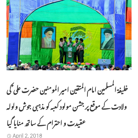
خلیفۃ المسلمین امام المتقین امیر المومنین حضرت علی ؑ کی
ولادت کے موقع پر جشن مولود کعبہ کو مذہبی جوش ولولہ
عقیدت و احترام کے ساتھ منایا گیا
April 2, 2018