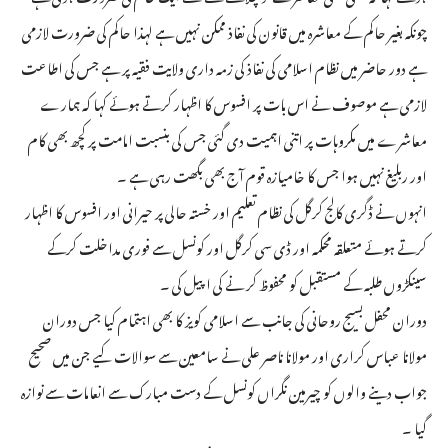
چونکہ بغیر حاکم کے معاشرہ میں قانون کی نفاذ ممکن نہیں ہے لہذا حاکم کی ضرورت لازمی
ہے دور حاضر میں نظام اسلامی کی نفاذ کی زمہ داری ولایت فقیہ پر ہے جس کی اطاعت
لازمی ہے موصوف نے اس بات پر افسوس کا اظہار کرتے ہوئے کہا کہ ہمارے
معاشرے میں مکروہات پر اتنی اہمیت دی گئی جس کی بنسبت امامت پر کچھ بھی کام
اور ربلیغ نہیں ہوا جس کا خامیازہ قوم آج بھی بگھت رہی ہے ۔
انہوں نے ڈگری کالج کرگل کی نظام تعلیم اور خستہ حالی پر حیرانی اور افسوس کا اظہار
کرتے ہوئے متعلقہ محکمہ اور ڈی سی کرگل اور کونسل سے فوری مداخلت کرکے
سینکڑوں طلبہ کے مستقبل کو محفوظ کر نے کی اپیل کی ۔
دوران محفل بسیج روحانی کی جانب سے اسلامی کویز کا بھی اہتمام کیا جس دوران
مولانا عباس کراری اور مولانا ناصر علی نے سامعین سے سوالات کیے جن میں صحیح
جواب دینے والوں کو چیرمین نگراں کونسل کے دست مبارک سے انعامات سے نوازہ
گیا ۔