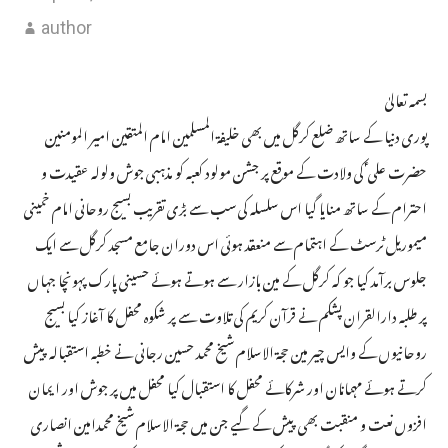
author
بسمہ تعالیٰ
پوری دنیا کے ساتھ ضلع کرگل میں بھی خلیفۃ المسلمین امام المتقین امیر المومنین
حضرت علی ؑ کی ولادت کے موقع پر جشن مولود کعبہ کو مذہبی جوش ولولہ عقیدت و
احترام کے ساتھ منایا گیا اس سلسلہ کی سب سے بڑی تقریب بسیج روحانی امام خمینی
میموریل ٹرسٹ کے اہتمام سے منعقد ہوئی اس دوران جامع مسجد کرگل سے ایک
جلوس برآمد کیا جو کہ کرگل کے مین بازار سے ہوتے ہوئے حسینی پارک پہونچا جہاں
پر طلبہ دارالقران پشکم نے قرآن کریم کی تلاوت سے پر شکوہ محفل کا آغاز کیا بسیج
روحانیوں کے وایس چیر مین حجۃ الاسلام شیخ محمد حسین رجانی نے خطبہ استقبالہ پیش
کرتے ہوئے مہمانان اور شرکائے محفل کا استقبال کیا محفل میں پر جوش اور ایمان
افزوں نعت و منقبت بھی پیش کے گیے جن میں حجۃ الاسلام شیخ محمدامین انصاری