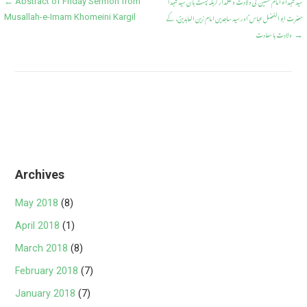
سید شہداء امام حسین ؐ کی ولادت و علمدار کربلہ پشت بان سید شہدا
Post
← Abstract of Friday Sermon from
o
A
حضرت ابو الفضل عباس ؐ اور سید ساجدین امام زین العابدینؐ، کے
Musallah-e-Imam Khomeini Kargil
navigation
o
p
ولادت با سعادت
→
k
p
Archives
May 2018
(8)
April 2018
(1)
March 2018
(8)
February 2018
(7)
January 2018
(7)